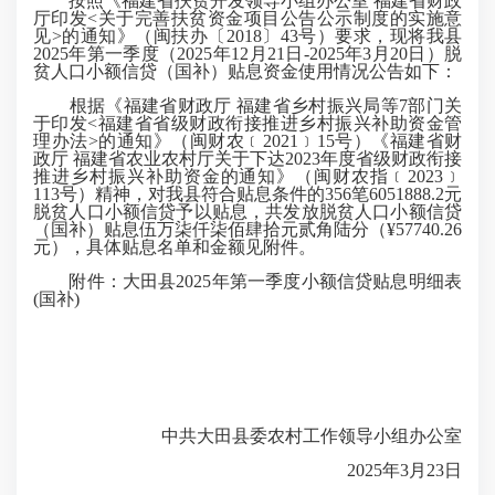
按照《福建省扶贫开发领导小组办公室 福建省财政
厅印发<关于完善扶贫资金项目公告公示制度的实施意
见>的通知》（闽扶办〔2018〕43号）要求，现将我县
2025年第一季度（2025年12月21日-2025年3月20日）脱
贫人口小额信贷（国补）贴息资金使用情况公告如下：
根据《福建省财政厅 福建省乡村振兴局等7部门关
于印发<福建省省级财政衔接推进乡村振兴补助资金管
理办法>的通知》（闽财农﹝2021﹞15号）《福建省财
政厅 福建省农业农村厅关于下达2023年度省级财政衔接
推进乡村振兴补助资金的通知》（闽财农指﹝2023﹞
113号）精神，对我县符合贴息条件的356笔6051888.2元
脱贫人口小额信贷予以贴息，共发放脱贫人口小额信贷
（国补）贴息伍万柒仟柒佰肆拾元贰角陆分（¥57740.26
元），具体贴息名单和金额见附件。
附件：大田县2025年第一季度小额信贷贴息明细表
(国补)
中共大田县委农村工作领导小组办公室
2025年3月23日