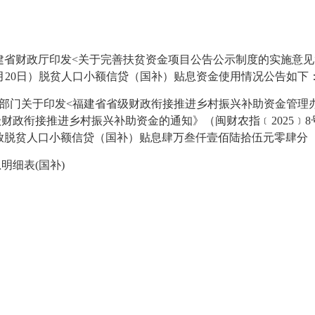
财政厅印发<关于完善扶贫资金项目公告公示制度的实施意见>的
025年6月20日）脱贫人口小额信贷（国补）贴息资金使用情况公告如下
门关于印发<福建省省级财政衔接推进乡村振兴补助资金管理办法>
级财政衔接推进乡村振兴补助资金的通知》（闽财农指﹝2025﹞8
共发放脱贫人口小额信贷（国补）贴息肆万叁仟壹佰陆拾伍元零肆分（¥
明细表(国补)