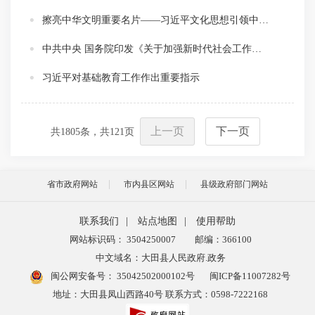
擦亮中华文明重要名片——习近平文化思想引领中国世界遗产申报保护工作壮阔实践
中共中央 国务院印发《关于加强新时代社会工作的意见》
习近平对基础教育工作作出重要指示
上一页
下一页
共
1805
条，共
121
页
省市政府网站
市内县区网站
县级政府部门网站
联系我们
|
站点地图
|
使用帮助
网站标识码： 3504250007
邮编：366100
中文域名：大田县人民政府.政务
闽公网安备号：
35042502000102号
闽ICP备11007282号
地址：大田县凤山西路40号 联系方式：0598-7222168