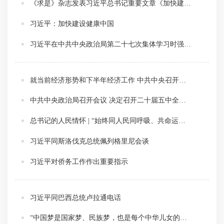
《求是》杂志发表习近平总书记重要文章《加快建设健康中国》
习近平：加快建设健康中国
习近平在中共中央政治局第二十七次集体学习时强调 强化政治引领 深化创新发展 高质量推进国防和军队现代化
就当前经济形势和下半年经济工作 中共中央召开党外人士座谈会 习近平主持并发表重要讲话
中共中央政治局召开会议 决定召开二十届五中全会 分析研究当前经济形势和经济工作 中共中央总书记习近平主持会议
总书记的人民情怀 | “始终同人民同呼吸、共命运、心连心”
习近平同斯洛伐克总统佩列格里尼会谈
习近平对侨务工作作出重要指示
习近平同巴西总统卢拉通电话
“中国梦是国家梦、民族梦，也是每个中华儿女的梦”——习近平总书记关于侨务工作的重要论述凝聚共同致力民族复兴的强大力量