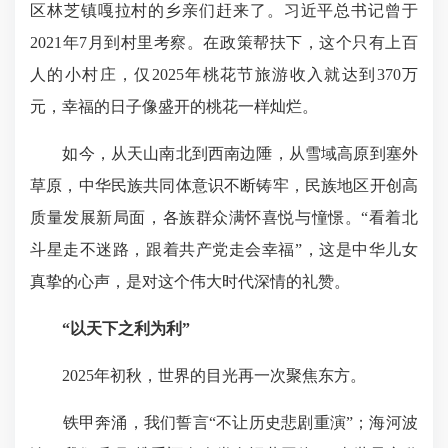
区林芝镇嘎拉村的乡亲们赶来了。习近平总书记曾于
2021年7月到村里考察。在政策帮扶下，这个只有上百
人的小村庄，仅2025年桃花节旅游收入就达到370万
元，幸福的日子像盛开的桃花一样灿烂。
如今，从天山南北到西南边陲，从雪域高原到塞外
草原，中华民族共同体意识不断铸牢，民族地区开创高
质量发展新局面，各族群众满怀喜悦与憧憬。“看着北
斗星走不迷路，跟着共产党走会幸福”，这是中华儿女
真挚的心声，是对这个伟大时代深情的礼赞。
“以天下之利为利”
2025年初秋，世界的目光再一次聚焦东方。
铁甲奔涌
，我们誓言“不让历史悲剧重演”；海河
波