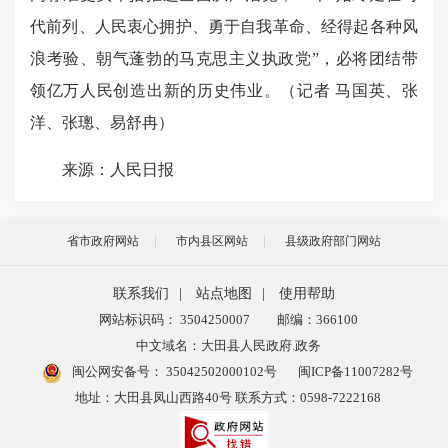
代前列、人民衷心拥护、勇于自我革命、经得起各种风
浪考验、朝气蓬勃的马克思主义执政党”，必将团结带
领亿万人民
创造出新的
历史伟业。（记者 马国英、张
洋、张璁、易舒冉）
来源：人民日报
省市政府网站
市内县区网站
县级政府部门网站
联系我们
|
站点地图
|
使用帮助
网站标识码： 3504250007
邮编：366100
中文域名：大田县人民政府.政务
闽公网安备号：
35042502000102号
闽ICP备11007282号
地址：大田县凤山西路40号 联系方式：0598-7222168