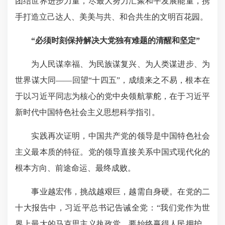
团结世界进步力量，尽最大努力汇聚和平发展能量，携
手打造立己达人、美美与共、和合共
生的文明
百花园。
“必须时刻保持解决大党独有难题的清醒和坚定”
为人民谋幸福、为民族谋复兴、为人类谋进步、为
世界谋大同——回望“十四五”，成绩来之不易，根本在
于以习近平同志为核心的党中央领航掌舵，在于习近平
新时代中国特色社会主义思想科学指引。
实践再次证明，中国共产
党的领导
是中国特色社会
主义最本质的特征。
党的领导
直接关系中国式现代化的
根本方向、前途命运、最终成败。
事业越宏伟，挑战越艰巨，越需自身硬。在党的二
十大报告中，习近平总书记告诫全党：“我们党作为世
界上最大的马克思主义执政党，要始终赢得人民拥护、