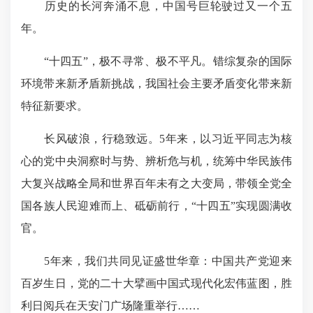
历史的长河奔涌不息，中国号巨轮驶过又一个五
年。
“十四五”，极不寻常、极不平凡。错综复杂的
国际
环
境带来新矛盾新挑战，我国社会主要矛盾变化带来新
特征新要求。
长风破浪，行稳致远。5年来，以习近平同志为核
心的党中央洞察时与势、辨析危与机，统筹中华民族伟
大复兴战略全局和世界百年未有之大变局，带领全党全
国各族人民迎难而上、砥砺前行，“十四五”实现圆满收
官。
5年来，我们共同见证盛世华章：中国共产党迎来
百岁生日，党的二十大擘画中国式现代化宏伟蓝图，胜
利日阅兵在天安门广场隆重举行……