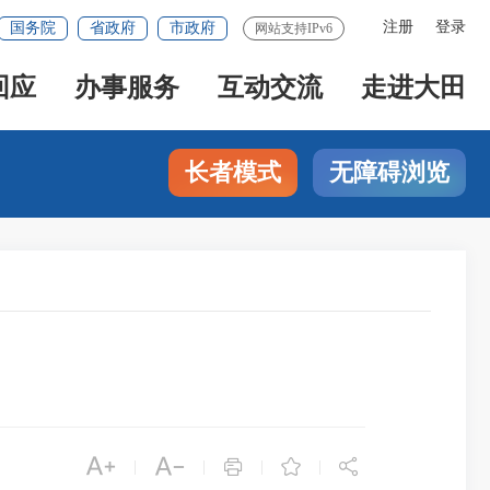
注册
登录
国务院
省政府
市政府
网站支持IPv6
回应
办事服务
互动交流
走进大田
长者模式
无障碍浏览





|
|
|
|