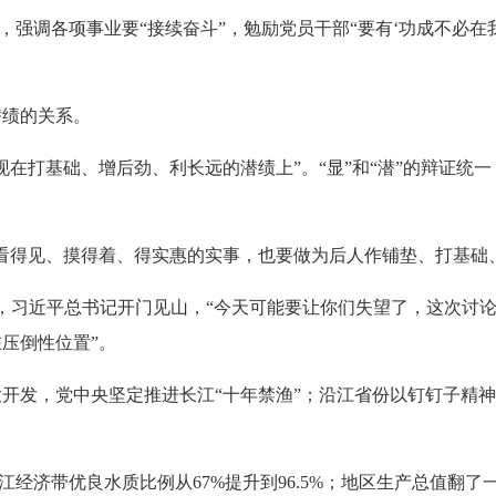
强调各项事业要“接续奋斗”，勉励党员干部“要有‘功成不必在我
绩的关系。
打基础、增后劲、利长远的潜绩上”。“显”和“潜”的辩证统
得见、摸得着、得实惠的实事，也要做为后人作铺垫、打基础、
，习近平总书记开门见山，“今天可能要让你们失望了，这次讨论
压倒性位置”。
开发，党中央
坚定推进长江“十年禁渔”
；沿
江省
份以钉钉子精神
经济带优良水质比例从67%提升到96.5%；地区生产总值翻了一番