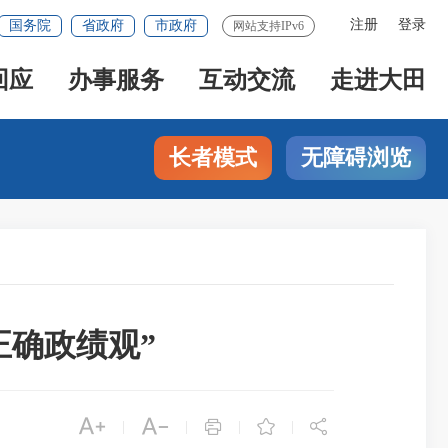
注册
登录
国务院
省政府
市政府
网站支持IPv6
回应
办事服务
互动交流
走进大田
长者模式
无障碍浏览
正确政绩观”





|
|
|
|