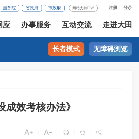
注册
登录
国务院
省政府
市政府
网站支持IPv6
回应
办事服务
互动交流
走进大田
长者模式
无障碍浏览
设成效考核办法》





|
|
|
|