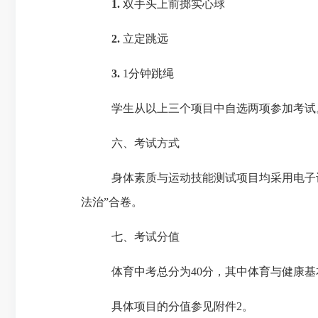
1.
双手头上前掷实心球
2.
立定跳远
3.
1分钟跳绳
学生从以上三个项目中自选两项参加考试
六、
考试方式
身体素质与运动技能测试项目均采用电子
法治”合卷
。
七、
考试分值
体育中考总分为
40分，其中体育与健康基
具体项目
的
分值参见
附件
2。