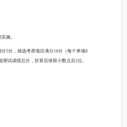
织实施。
分5分，抽选考类项目满分16分（每个单项8
能测试成绩总分，
折算后
保留小数点后
2
位
。