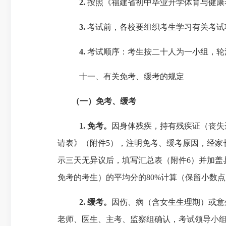
2.
按照《福建省初中毕业升学体育与健康
3.
考试前，各校要组织考生学习有关考试
4.
考试顺序：考生按二十人为一小组，轮
十一、
有关免考、缓考的规定
（一）
免考、缓考
1.
免考。
因身体残疾，持有残疾证（丧失
请表》
（附件
5），注明免考、缓考原因，经
示三天无异议后，填写汇总表（附件6）并加盖
免考的考生）的平均分的
80%计算（保留小数
2.
缓考。
因伤、病（含女生生理期）或意
老师、医生、主考、监察组确认，考试领导小