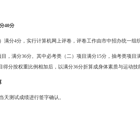
分
40
分
）
满分
4分，实行计算机网上评卷，评卷工作由市中招办统一组
项目，满分36分。其中必考类（二）项目满分15分，抽考类项目满
项目得分按权重比例相加后，以满分36分折算成身体素质与运动技
算
当天测试成绩进行签字确认。