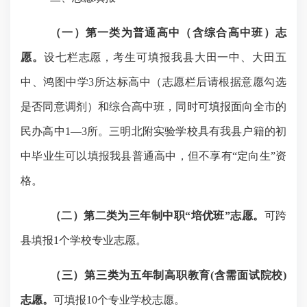
（一）第一类为普通高中
（含综合高中班）
志
愿。
设七栏志愿，考生可填报我县大田一中、大田五
中、鸿图中学
3所达标高中（志愿栏后请根据意愿勾选
是否同意调剂）
和综合高中班，同时可填报面向全市的
民办高中
1—3所
。三明北附实验学校
具有
我县户籍
的
初
中毕业生可以填报我县普通高中，但不享有
“定向生”资
格。
（二）第二类为三年制中职
“培优班”志愿。
可跨
县填报
1个学校专业志愿。
（
三
）
第
三
类为五年制高职教育
(含需面试院校)
志愿。
可填报
10个专业学校志愿。