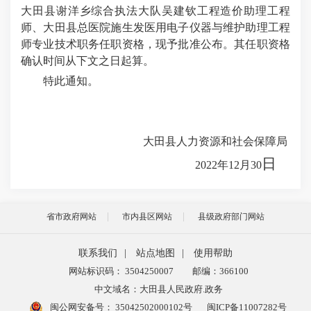
大田县谢洋乡综合执法大队吴建钦工程造价助理工程
师、大田县总医院施生发医用电子仪器与维护助理工程
师
专业技术职务任职资格，现予批准公布。其任职资格
确认时间从下文之日起算。
特此通知。
大田县人力资源和社会保障局
日
2022年
12
月
30
省市政府网站
市内县区网站
县级政府部门网站
联系我们
|
站点地图
|
使用帮助
网站标识码： 3504250007
邮编：366100
中文域名：大田县人民政府.政务
闽公网安备号：
35042502000102号
闽ICP备11007282号