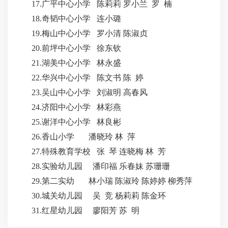
17.广平中心小学 陈莉莉 罗小兰 罗 楠
18.奇韬中心小学 连小璐
19.梅山中心小学 罗小清 陈淑贞
20.前坪中心小学 徐东钦
21.湖美中心小学 林永盛
22.华兴中心小学 陈文书 陈 婷
23.吴山中心小学 刘淑明 高春风
24.济阳中心小学 林彩燕
25.谢洋中心小学 林良彬
26.香山小学 潘晓玲 林 萍
27.特殊教育学校 张 琴 连晓梅 林 芳
28.实验幼儿园 潘印福 乐春妹 苏珊珊
29.第二实幼 林小瑞 陈淑玲 陈婷婷 柳秀萍
30.城关幼儿园 吴 竞 杨莉莉 陈金环
31.红星幼儿园 廖阳芳 苏 明