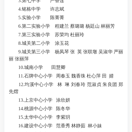
3.第七中学 严香莲
4.铭栋中学 许志斌
5.实验小学 陈菁菁
6.第二实验小学 程建兰 蔡璐璐 杨廷山 林丽芳
7.第三实验小学 苏荣均 杜丽玲
8.城关第二小学 涂玉花
9.城关第三小学 杨凤琴 张 英 张联墩 吴淑华 严丽
丽 张丽萍
10.城南小学 田慧卿
11.石牌中心小学 周春玉 魏香珠 杜心萍 田 婧
12.均溪中心小学 林 琳 刘春玲 范淑贞 朱良团 郑
先熠
13.上京中心小学 涂欣妍
14.桃源中心小学 陈冬华
15.太华中心小学 李紫玥
16.建设中心小学 范香秀 林静茹 林小妹