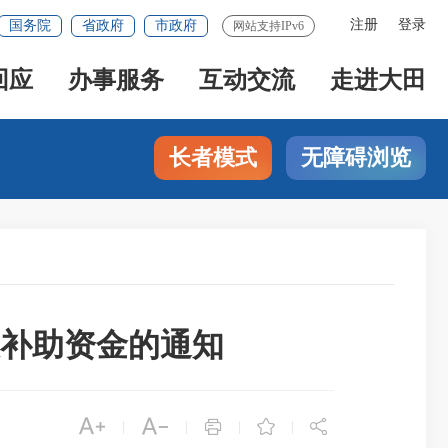
注册
登录
国务院
省政府
市政府
网站支持IPv6
回应
办事服务
互动交流
走进大田
长者模式
无障碍浏览
设补助资金的通知





|
|
|
|