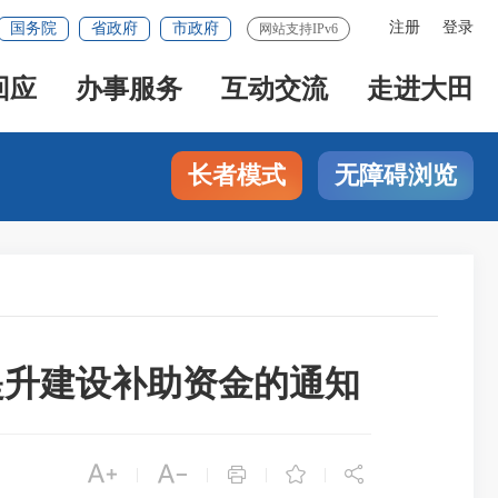
注册
登录
国务院
省政府
市政府
网站支持IPv6
回应
办事服务
互动交流
走进大田
长者模式
无障碍浏览
提升建设补助资金的通知





|
|
|
|