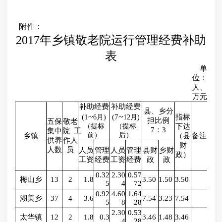
附件：
2017年乡镇敬老院运行管理经费补助
表
单
位：
人、
万元
补助经费
补助经费
县、乡分
~
~
(1
(7
指标
6月)
12月)
担比例
五保
敬老
（提标
（提标
下达
7：3
集中
院
工
前）
后）
乡镇
（县
备注
供养
作人
财
人数
员
人员
管理
人员
管理
县财
乡财
政）
工资
经费
工资
经费
政
政
0.32
2.30
0.57
梅山乡
13
2
1.8
3.50
1.50
3.50
5
4
72
0.92
4.60
1.64
湖美乡
37
4
3.6
7.54
3.23
7.54
5
8
28
2.30
0.53
太华镇
12
2
1.8
0.3
3.46
1.48
3.46
4
28