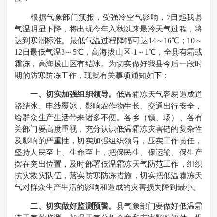
根据气象部门预报，受强冷空气影响，7日起我县
气温明显下降，将出现今年入秋以来最冷天气过程，将
达到寒潮标准。最低气温过程降幅可达14～16℃；10～
12日最低气温3～5℃，高海拔山区-1～1℃，全县有霜或
霜冻，高海拔山区有结冰。为切实做好我县今后一段时
期的防寒防冻工作，现就有关事项通知如下：
一、切实加强组织领导。
低温霜冻天气容易造成道
路结冰、电线覆冰，影响农作物生长、交通出行安全，
给群众生产生活带来诸多不便。各乡（镇、场）、各有
关部门要高度重视，充分认识低温霜冻灾害链的复杂性
及影响的严重性，切实加强组织领导，压实工作责任，
坚持人民至上、生命至上，把保民生、保运输、保生产
摆在突出位置，及时部署低温霜冻天气防范工作，组织
抗灾救灾队伍，落实防寒防冻措施，切实把低温霜冻天
气对群众生产生活的影响和造成的灾害损失降到最小。
二、切实做好监测预警。
县气象部门要做好低温霜