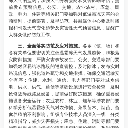
冻天气的监测，加强天气分析会商和灾害影响评估，提
前发布预警信息。公安、交通、农业农村、应急、民
政、电力、住建等相关部门要加强对低温霜冻灾害的会
商研判，提前部署，及早防范。县融媒体中心要及时播
报和刊发天气变化趋势及灾害性天气预警信息，提醒广
大群众做好防范工作。
三、全面落实防范及应对措施。
各乡（镇、场）和
各有关单位要密切关注低温霜冻天气发展趋势，积极落
实防御措施，严防灾害事故发生。公安、交通等部门要
加强对容易结冰路段的巡查管控，及时除冰，发布实时
路况信息，强化道路疏导和交通指挥，确保交通运输安
全有序；住建、水利、通信、电力等部门要对城乡供
电、供水、供气、通信等基础设施进行安全检查，及时
抢修故障线路及设备，提前做好防冻措施，确保重要设
施设备安全运行；农业农村、林业、烟草等涉农部门要
科学分析低温霜冻天气对农作物、茶果苗木、烟苗、畜
禽养殖的不利影响，组织专业技术人员深入一线，分类
精准指导，减少灾害损失；应急、住建、消防等部门要