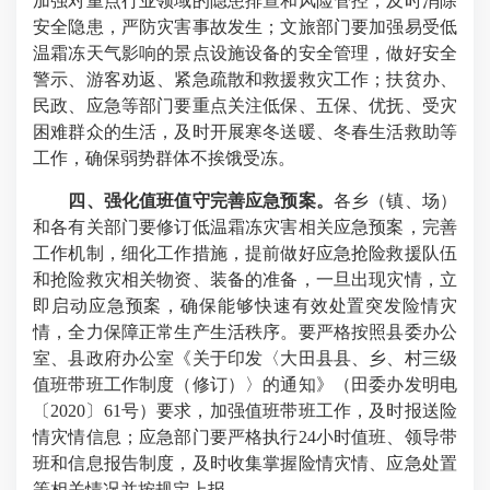
加强对重点行业领域的隐患排查和风险管控，及时消除
安全隐患，严防灾害事故发生；文旅部门要加强易受低
温霜冻天气影响的景点设施设备的安全管理，做好安全
警示、游客劝返、紧急疏散和救援救灾工作；扶贫办、
民政、应急等部门要重点关注低保、五保、优抚、受灾
困难群众的生活，及时开展寒冬送暖、冬春生活救助等
工作，确保弱势群体不挨饿受冻。
四、强化值班值守完善应急预案。
各乡（镇、场）
和各有关部门要修订低温霜冻灾害相关应急预案，完善
工作机制，细化工作措施，提前做好应急抢险救援队伍
和抢险救灾相关物资、装备的准备，一旦出现灾情，立
即启动应急预案，确保能够快速有效处置突发险情灾
情，全力保障正常生产生活秩序。要严格按照县委办公
室、县政府办公室《关于印发〈大田县县、乡、村三级
值班带班工作制度（修订）〉的通知》（田委办发明电
〔2020〕61号）要求，加强值班带班工作，及时报送险
情灾情信息；应急部门要严格执行24小时值班、领导带
班和信息报告制度，及时收集掌握险情灾情、应急处置
等相关情况并按规定上报。