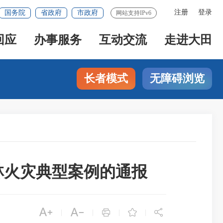
注册
登录
国务院
省政府
市政府
网站支持IPv6
回应
办事服务
互动交流
走进大田
长者模式
无障碍浏览
林火灾典型案例的通报





|
|
|
|