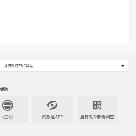
县级政府部门网站
矩阵


e三明
闽政通APP
履行教育职责调查