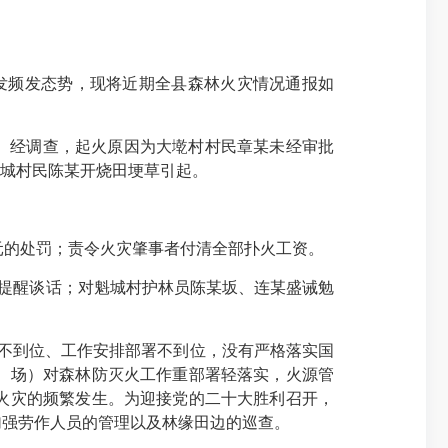
发频发态势，现将近期全县森林火灾情况通报如
火灾。经调查，起火原因为大墘村村民章某未经审批
为魁城村民陈某开烧田埂草引起。
0元的处罚；责令火灾肇事者付清全部扑火工资。
行提醒谈话；对魁城村护林员陈某坂、连某盛诫勉
不到位、工作安排部署不到位，没有严格落实国
、场）对森林防灭火工作重部署轻落实，火源管
火灾的频繁发生。为迎接党的二十大胜利召开，
加强劳作人员的管理以及林缘田边的巡查。