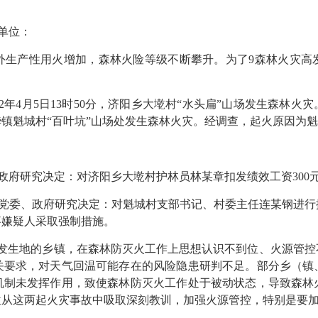
单位：
产性用火增加，森林火险等级不断攀升。为了9森林火灾高
年4月5日13时50分，济阳乡大墘村“水头扁”山场发生森林
分，太华镇魁城村“百叶坑”山场处发生森林火灾。经调查，起火原因
乡政府研究决定：对济阳乡大墘村护林员林某章扣发绩效工资30
镇党委、政府研究决定：对魁城村支部书记、村委主任连某钢进
事嫌疑人采取强制措施。
生地的乡镇，在森林防灭火工作上思想认识不到位、火源管控
关要求，对天气回温可能存在的风险隐患研判不足。部分乡（镇
机制未发挥作用，致使森林防灭火工作处于被动状态，导致森林
位从这两起火灾事故中吸取深刻教训，加强火源管控，特别是要