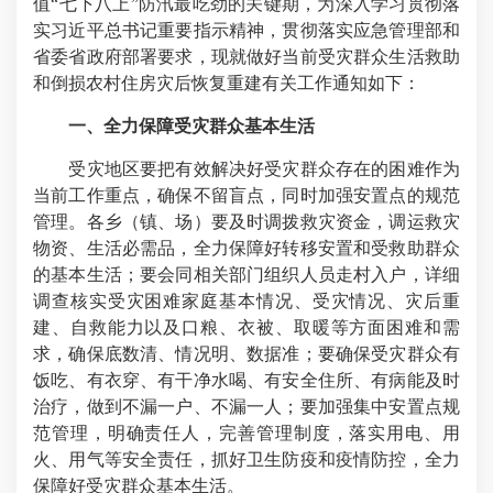
值“七下八上”防汛最吃劲的关键期，为深入学习贯彻落
实习近平总书记重要指示精神，贯彻落实应急管理部和
省委省政府部署要求，现就做好当前受灾群众生活救助
和倒损农村住房灾后恢复重建有关工作通知如下：
一、全力保障受灾群众基本生活
受灾地区要把有效解决好受灾群众存在的困难作为
当前工作重点，确保不留盲点，同时加强安置点的规范
管理。各乡（镇、场）要及时调拨救灾资金，调运救灾
物资、生活必需品，全力保障好转移安置和受救助群众
的基本生活；要会同相关部门组织人员走村入户，详细
调查核实受灾困难家庭基本情况、受灾情况、灾后重
建、自救能力以及口粮、衣被、取暖等方面困难和需
求，确保底数清、情况明、数据准；要确保受灾群众有
饭吃、有衣穿、有干净水喝、有安全住所、有病能及时
治疗，做到不漏一户、不漏一人；要加强集中安置点规
范管理，明确责任人，完善管理制度，落实用电、用
火、用气等安全责任，抓好卫生防疫和疫情防控，全力
保障好受灾群众基本生活。