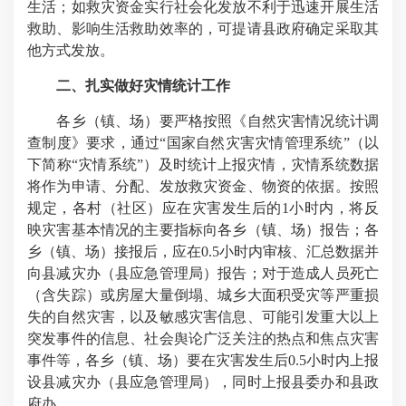
生活；如救灾资金实行社会化发放不利于迅速开展生活
救助、影响生活救助效率的，可提请县政府确定采取其
他方式发放。
二、扎实做好灾情统计工作
各乡（镇、场）要严格按照《自然灾害情况统计调
查制度》要求，通过“国家自然灾害灾情管理系统”（以
下简称“灾情系统”）及时统计上报灾情，灾情系统数据
将作为申请、分配、发放救灾资金、物资的依据。按照
规定，各村（社区）应在灾害发生后的1小时内，将反
映灾害基本情况的主要指标向各乡（镇、场）报告；各
乡（镇、场）接报后，应在0.5小时内审核、汇总数据并
向县减灾办（县应急管理局）报告；对于造成人员死亡
（含失踪）或房屋大量倒塌、城乡大面积受灾等严重损
失的自然灾害，以及敏感灾害信息、可能引发重大以上
突发事件的信息、社会舆论广泛关注的热点和焦点灾害
事件等，各乡（镇、场）要在灾害发生后0.5小时内上报
设县减灾办（县应急管理局），同时上报县委办和县政
府办。