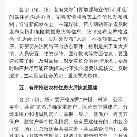
各乡（镇、场）各有关部门要加强与宣传部门和新
闻媒体的沟通协调，完善灾情和救灾工作信息发布机
制，通过新闻发布会、主流媒体、官方网站等渠道及时
发布灾情和抢险救援救灾等信息。灾情发布应严格遵
循“先逐级上报、后对外发布”原则，不得颠倒工作程
序。要密切关注网络平台热点事件，特别是关于重大灾
情、人员安置、物资保障、医疗救助等方面信息，要迅
速核实了解、及时回应，对受灾群众的合理诉求，要及
时响应并尽可能帮助解决;对不实信息要认真核实、及时
澄清，主动回应社会关切，避免恶意炒作。
五、有序推进农村住房灾后恢复重建
各乡（镇、场）要严格按照“户报、村评、公示、
乡审、县定”的程序确定重建户，区分集中重建户、分
散重建户和进城购房户，掌握一般户、低保户、有房五
保户、脱贫户等个性化情况。确有重建任务的，由各乡
（镇、场）汇总报送至县减灾办（县应急管理局），县
减灾办（县应急管理局）提请县政府组织应急、自然资