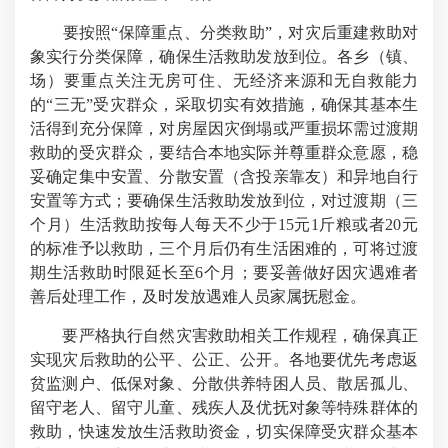
要按照“保障重点、分类救助”，对灾后重建救助对
象实行分类保障，确保生活救助发放到位。各乡（镇、
场）要重点关注无房可住、无经济来源和无自救能力
的“三无”受灾群众，采取切实有效措施，确保其基本生
活得到充分保障，对房屋因灾倒塌或严重损坏需过渡期
救助的受灾群众，要结合本地实际并尊重群众意愿，稳
妥确定集中安置、分散安置（含投亲靠友）和异地自行
安置等方式；要确保生活救助发放到位，对过渡期（三
个月）生活救助按每人每天不少于15元1斤粮或者20元
的标准予以救助，三个月后仍有生活困难的，可将过渡
期生活救助时限延长至6个月；要妥善做好因灾遇难者
善后处理工作，及时发放遇难人员家属抚慰金。
要严格执行自然灾害救助相关工作规程，确保真正
实现灾后救助的公平、公正、公开。各地要优先考虑返
贫监测户、低保对象、分散供养特困人员、散居孤儿、
留守老人、留守儿童、残疾人及优抚对象等特殊群体的
救助，快速发放生活救助资金，切实保障受灾群众基本