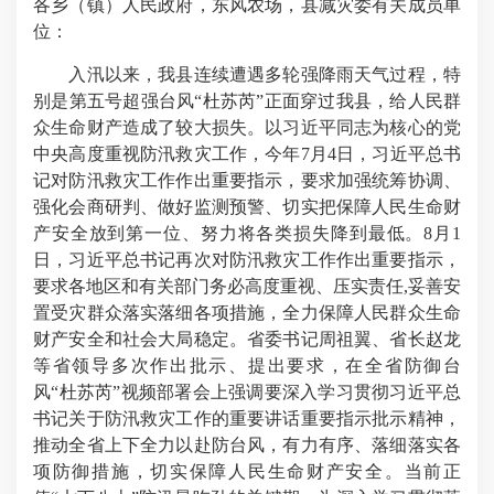
各乡（镇）人民政府，东风农场，县减灾委有关成员单
位：
入汛以来，我县连续遭遇多轮强降雨天气过程，特
别是第五号超强台风“杜苏芮”正面穿过我县，给人民群
众生命财产造成了较大损失。以习近平同志为核心的党
中央高度重视防汛救灾工作，今年7月4日，习近平总书
记对防汛救灾工作作出重要指示，要求加强统筹协调、
强化会商研判、做好监测预警、切实把保障人民生命财
产安全放到第一位、努力将各类损失降到最低。8月1
日，习近平总书记再次对防汛救灾工作作出重要指示，
要求各地区和有关部门务必高度重视、压实责任,妥善安
置受灾群众落实落细各项措施，全力保障人民群众生命
财产安全和社会大局稳定。省委书记周祖翼、省长赵龙
等省领导多次作出批示、提出要求，在全省防御台
风“杜苏芮”视频部署会上强调要深入学习贯彻习近平总
书记关于防汛救灾工作的重要讲话重要指示批示精神，
推动全省上下全力以赴防台风，有力有序、落细落实各
项防御措施，切实保障人民生命财产安全。当前正