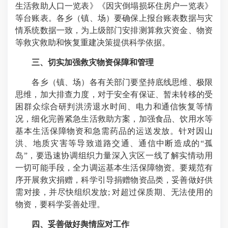
生活救助人口一览表》《因灾倒塌损坏住房户一览表》
等台账表。各乡（镇、场）要确保上报台账表数据与灾
情系统数据一致，为上级部门安排测算救灾资金、物资
等救灾救助和恢复重建决策提供科学依据。
三、切实加强救灾物资保障和管理
各乡（镇、场）各有关部门要坚持底线思维、极限
思维，加大排查力度，对于安全有保证、暂未转移的受
困群众综合研判洪涝退水时间、电力和通信恢复等情
况，细化完善紧急生活救助方案，加强食品、饮用水等
基本生活保障物资和急需药品的运送发放。针对因山
洪、地质灾害等导致道路交通、通信中断造成的“孤
岛”，要迅速协调组织力量深入灾区一线了解实情动用
一切可能手段，全力调运基本生活保障物资。要规范有
序开展救灾捐赠，科学引导捐赠物资品类，妥善做好供
需对接，并尽快组织发放; 对超过保质期、无法使用的
物资，要科学妥善处理。
四、妥善做好舆情应对工作