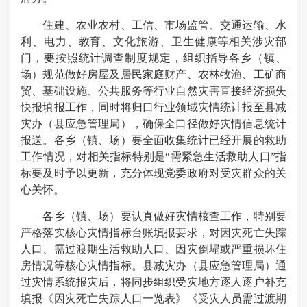
住建、农业农村、工信、市场监管、交通运输、水
利、电力、教育、文化旅游、卫生健康等相关涉灾部
门，要按照统计调查制度规定，组织指导各乡（镇、
场）规范做好房屋及居民家庭财产、农林牧渔、工矿商
贸、基础设施、公共服务等行业自然灾害直接经济损失
快报填报工作，同时将归口行业领域灾情统计报至县减
灾办（县应急管理局），确保全口径做好灾情信息统计
报送。各乡（镇、场）要全面收集统计已经开展的救助
工作情况，对相关指标特别是“需紧急生活救助人口”指
标要及时予以更新，充分体现党委政府对受灾群众的关
心关怀。
各乡（镇、场）要认真做好灾情核查工作，特别要
严格落实核心灾情指标台账填报要求，对因灾死亡失踪
人口、需过渡期生活救助人口、因灾倒塌或严重损坏住
房情况等核心灾情指标。县减灾办（县应急管理局）通
过灾情系统报灾后，将同步组织受灾地方逐人逐户补充
填报《因灾死亡失踪人口一览表》《受灾人员需过渡期