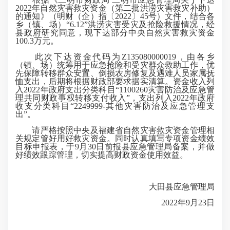
2022年自然灾害救灾资金（第二批洪涝灾害救灾补助）
的通知》（明财（企）指〔2022〕45号）文件，结合各
乡（镇、场）“6.12”洪涝灾害受灾及抢险救援情况，经
县政府研究同意，现下达部分中央自然灾害救灾资金
100.3万元。
此次下达资金代码为Z135080000019，由各乡
（镇、场）统筹用于应急抢险和受灾群众救助工作，优
先保障转移群众安置、倒损农房修复及遇难人员家属抚
恤支出，后期将根据财政部要求据实清算。资金收入列
入2022年政府支出分类科目“1100260灾害防治及应急管
理共同财政事权转移支付收入”，支出列入2022年政府
收支分类科目“2249999-其他灾害防治及应急管理支
出”。
请严格按照中央及福建省自然灾害救灾资金管理相
关规定管好用好救灾资金。同时认真填写专项资金绩效
目标申报表，于9月30日前报县应急管理局备案，并做
好绩效跟踪管理，切实提高财政资金使用效益。
大田县应急管理局
2022年9月23日