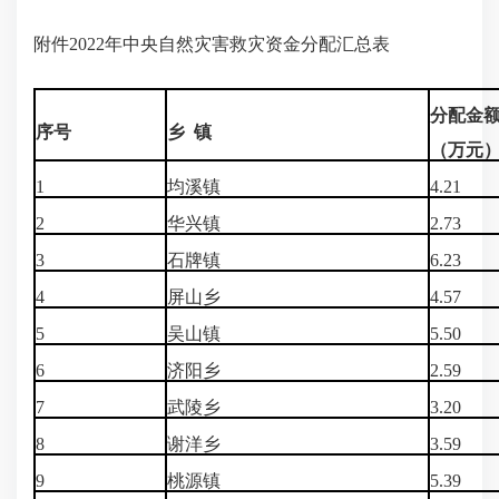
附件2022年中央自然灾害救灾资金分配汇总表
分配金
序号
乡 镇
（万元
1
均溪镇
4.21
2
华兴镇
2.73
3
石牌镇
6.23
4
屏山乡
4.57
5
吴山镇
5.50
6
济阳乡
2.59
7
武陵乡
3.20
8
谢洋乡
3.59
9
桃源镇
5.39