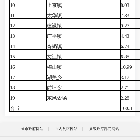
10
上京镇
8.03
11
太华镇
7.83
12
建设镇
9.27
13
广平镇
4.43
14
奇韬镇
6.73
15
文江镇
6.85
16
梅山镇
10.99
17
湖美乡
3.17
18
前坪乡
2.71
19
东风农场
2.28
合 计
100.3
省市政府网站
市内县区网站
县级政府部门网站