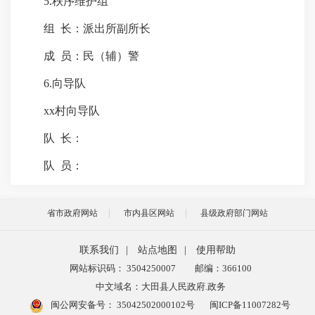
5.秩序维护组
组 长：派出所副所长
成 员：民（辅）警
6.向导队
xx村向导队
队 长：
队 员：
省市政府网站
市内县区网站
县级政府部门网站
联系我们
|
站点地图
|
使用帮助
网站标识码： 3504250007
邮编：366100
中文域名：大田县人民政府.政务
闽公网安备号：
35042502000102号
闽ICP备11007282号