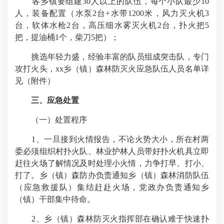
各乡镇要组建30人以上的队伍，每个小队最少10
人，装备配置（水泵2台+水带1200米，风力灭火机3
台，软体水枪2台，高压细水雾灭火机2台，扑火把5
把，提油桶1个，柴刀5把）；
挑选年轻力盛，经验丰富的队员组成突击队，专门
攻打火头，xx乡（镇）森林防灭火应急队伍人员名单详
见（附件）
三、应急处置
（一）处置程序
1、一旦接到火情报告，不论火势大小，所在村两
委必须组织村扑火队、林业护林人员带好扑火机具立即
赶往火场了解情况及时处理小火情，力争打早、打小、
打了。乡（镇）森防办负责通知乡（镇）森林消防队伍
（应急救援队）集结赶赴火场，党政办负责通知乡
（镇）干部集中待命。
2、乡（镇）森林防灭火指挥部在确认难于快速扑