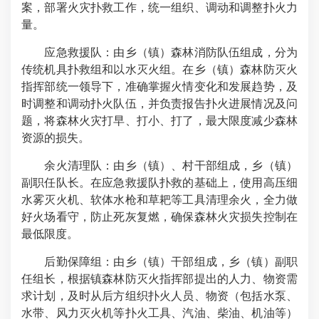
案，部署火灾扑救工作，统一组织、调动和调整扑火力
量。
应急救援队：由乡（镇）森林消防队伍组成，分为
传统机具扑救组和以水灭火组。在乡（镇）森林防灭火
指挥部统一领导下，准确掌握火情变化和发展趋势，及
时调整和调动扑火队伍，并负责报告扑火进展情况及问
题，将森林火灾打早、打小、打了，最大限度减少森林
资源的损失。
余火清理队：由乡（镇）、村干部组成，乡（镇）
副职任队长。在应急救援队扑救的基础上，使用高压细
水雾灭火机、软体水枪和草耙等工具清理余火，全力做
好火场看守，防止死灰复燃，确保森林火灾损失控制在
最低限度。
后勤保障组：由乡（镇）干部组成，乡（镇）副职
任组长，根据镇森林防灭火指挥部提出的人力、物资需
求计划，及时从后方组织扑火人员、物资（包括水泵、
水带、风力灭火机等扑火工具、汽油、柴油、机油等）