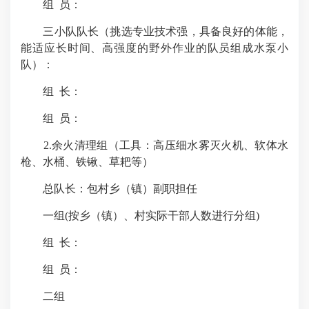
组 员：
三小队队长（挑选专业技术强，具备良好的体能，
能适应长时间、高强度的野外作业的队员组成水泵小
队）：
组 长：
组 员：
2.余火清理组（工具：高压细水雾灭火机、软体水
枪、水桶、铁锹、草耙等）
总队长：包村乡（镇）副职担任
一组(按乡（镇）、村实际干部人数进行分组)
组 长：
组 员：
二组