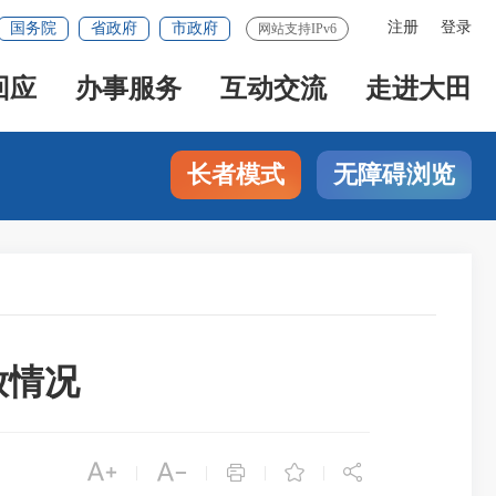
注册
登录
国务院
省政府
市政府
网站支持IPv6
回应
办事服务
互动交流
走进大田
长者模式
无障碍浏览
放情况





|
|
|
|