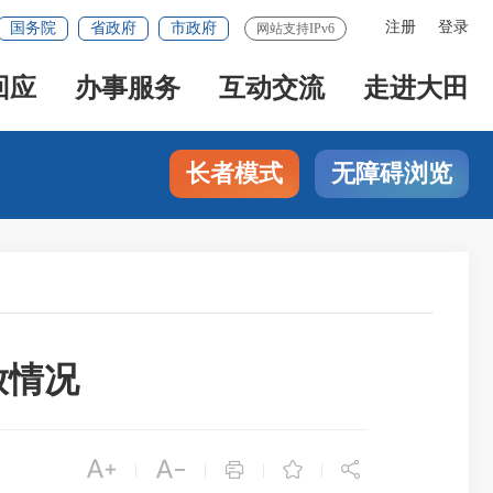
注册
登录
国务院
省政府
市政府
网站支持IPv6
回应
办事服务
互动交流
走进大田
长者模式
无障碍浏览
放情况





|
|
|
|