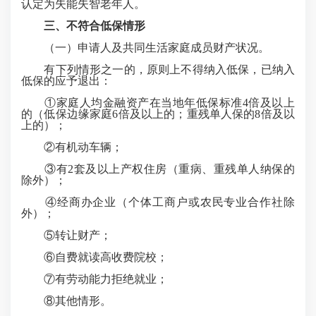
认定为失能失智老年人。
三、
不符合低保情形
（一）申请人及共同生活家庭成员财产状况。
有下列情形之一的，原则上不得纳入低保，已纳入
低保的应予退出：
①家庭人均金融资产在当地年低保标准4倍及以上
的（低保边缘家庭6倍及以上的；重残单人保的8倍及以
上的）；
②有机动车辆；
③有2套及以上产权住房（重病、重残单人纳保的
除外）；
④经商办企业（个体工商户或农民专业合作社除
外）；
⑤转让财产；
⑥自费就读高收费院校；
⑦有劳动能力拒绝就业；
⑧其他情形。