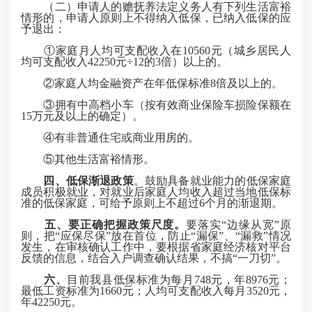
（二）申请人的赡抚养法定义务人有下列生活富裕
情形的，申请人原则上不得纳入低保，已纳入低保的应
予退出：
①家庭月人均可支配收入在10560元（城乡居民人
均可支配收入42250元÷12的3倍）以上的。
②家庭人均金融资产在年低保标准8倍及以上的。
③拥有中高档小车（按有效商业保险车损险保额在
15万元及以上的确定）。
④有非普通住宅或商业用房的。
⑤其他生活富裕情形。
四、
低保渐退政策
。鼓励具备就业能力的低保家庭
成员积极就业，对就业后家庭人均收入超过当地低保标
准的低保家庭，可给予原则上不超过6个月的渐退期。
五、
要正确把握政策尺度。
要落实“边缘从宽”原
则，把“应保尽保”放在首位，防止“漏保”、“漏救”情况
发生，在审核确认工作中，要根据省家庭经济核对平台
反馈的信息，结合入户调查确认结果，不搞“一刀切”。
六、
目前我县低保标准为每月748元，年8976元；
最低工资标准为1660元；人均可支配收入每月3520元，
年42250元。