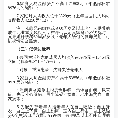
6.家庭人均金融资产不高于71808元（年低保标准
8976元的8倍）；
7.家庭月人均收入低于3520元（上年度居民人均可
支配收入42250元÷12）。
注：依靠兄弟姐妹或者60周岁及以上老年人供养的
成年无业重度残疾人，在评估认定其家庭经济状况时，
兄弟姐妹或者60周岁及以上老年人给付的供养费用，可
以视情适当豁免。
（三）
低保边缘型
1.共同生活的家庭成员人均收入在8976元～13464元
之间（低保标准1～1.5倍）；
2.对象：重病患者、失能失智老年人；
3.家庭人均金融资产不高于53856元（年低保标准
8976元的6倍）；
4.重病患者原则上指恶性肿瘤、急性白血病、尿素
症、先天性心脏病、再生障碍性贫血、地中海贫血、血
友病等；
5.失能失智老年人指老年人在自主吃饭；自主穿
衣；自主上下床；自主如厕；室内自主行走；自主洗澡
等6个生活自理方面进行评估，有4项及以上不能自理的