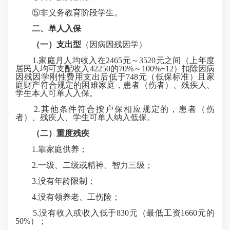
⑤非义务教育阶段学生。
二、单人入保
（一）支出型
（因病因残因学）
1.家庭月人均收入在2465元～3520元之间（上年度
居民人均可支配收入42250的70%～100%÷12）扣除因病
因残因学刚性费用支出后低于748元（低保标准）且家
庭财产符合规定的困难家庭，患者（伤者）、残疾人、
学生本人可单人入保。
2.其他条件符合按户保相应规定的，患者（伤
者）、残疾人、学生可单人纳入低保。
（二）
重度残疾
1.靠家庭供养；
2.一级、二级或精神、智力三级；
3.没有年龄限制；
4.没有领养老、工伤险；
5.没有收入或收入低于830元（最低工资1660元的
50%）；