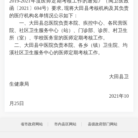
2019-2021年度医师定期考核工作的通知》（闽卫医政
函〔2021〕694号）要求, 现将
大田
县考核机构及其负责
的医疗机构名单情况公示如下：
一、大田
县
总
医院负责本院、疾控中心
、各民营医
院、
社区卫生
服务中心（
站
）
、
门诊部、
诊所、
村卫生
所（室）、
学校
医务
室的医师定期考核工作。
二
、
大田
县中医院负责本院、
各乡（镇）卫生院、均
溪社区卫生服务中心
的医师定期考核工作。
大田
县卫
生健康局
2021年10
月25日
省市政府网站
市内县区网站
县级政府部门网站