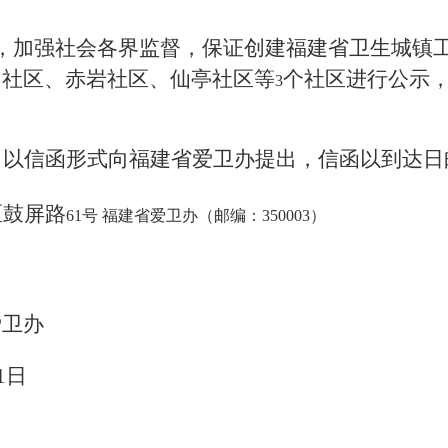
，加强社会各界监督，保证创建福建省卫生
城镇
门社区、赤岩社区、仙亭社区
等
个社区
进行公示
3
，以信函形式向福建省爱卫办提出，信函以到达日
区鼓屏路
61号 福建省爱卫办（邮编：350003）
爱卫办
1
日