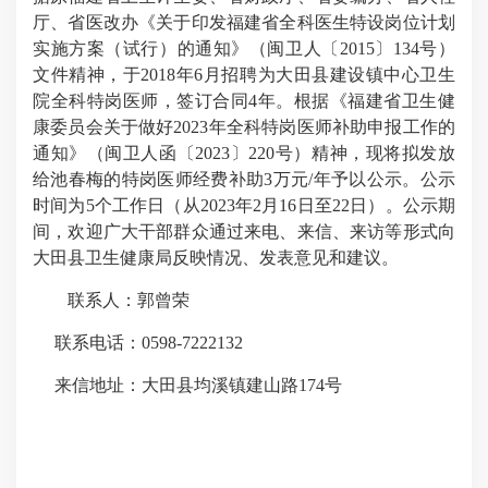
厅、省医改办《关于印发福建省全科医生特设岗位计划
实施方案（试行）的通知》（闽卫人〔2015〕134号）
文件精神，于2018年6月招聘为大田县建设镇中心卫生
院全科特岗医师，签订合同4年。根据《福建省卫生健
康委员会关于做好202
3
年全科特岗医师补助申报工作的
通知》（闽卫人函〔202
3
〕
220
号）精神，现将拟发放
给池春梅的特岗医师经费补助3万元/年予以公示。公示
时间为5个工作日（从202
3
年2月
16
日至
22
日）。公示期
间，欢迎广大干部群众通过来电、来信、来访等形式向
大田县卫生健康局反映情况、发表意见和建议。
联系人：郭曾荣
联系电话：0598-7222132
来信地址：大田县均溪镇建山路174号