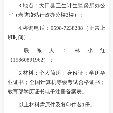
3.地点：大田县
卫生计生监督所办公
室
（
老防疫站行政办公楼
3楼
）
；
4.
咨询电话：
0598-
7238288
（正常上
班时间）
、
联
系
人：林小红
（
15860891962
）；
5
.材料：个人简历；身份证；学历毕
业证书
；
全国
计算机
等级考试合格
证书；
教育部学历证书电子注册备案表。
以上材料需原件及复印件各
1份。