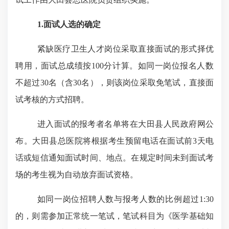
1.
面试人选的确定
紧缺
医疗卫生人才
岗位采取直接面试的形式择优
聘用，面试总成绩按
100分计算。如同一岗位报名人数
不超过
30
名（含
30
名），则该岗位采取免笔试，直接面
试考核的方式招聘
。
进入面试的报考者名单
将
在
大田县人民政府网公
布。大田县总医院
将根据考生预留电话在面试前
3天电
话或短信通知面试时间、地点
。
在规定时间未到面试考
场的考生视为自动放弃面试资格。
如同一岗位招聘人数与报考人数的比例超过
1:
30
的，则需参加正常统一笔试
，
笔试科目为《医学基础知