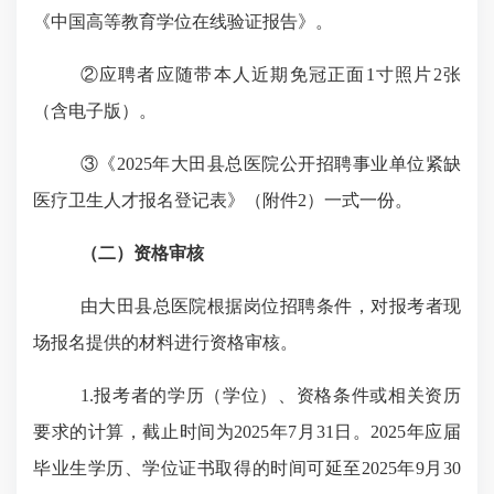
《
中国高等教育学位在线验证报告》。
②
应聘者应随带本人近期免冠正面
1寸照片
2
张
（含电子版）。
③
《
202
5
年大田县
总医院
公开招聘
事业单位紧缺
医疗卫生人才
报名登记表》（附件
2）一式一份。
（二）资格审核
由
大田县总医院
根据岗位招聘条件，对报考者现
场报名提供的材料进行资格审核。
1.报考者的学历（学位）、资格条件或相关资历
要求的计算，截止时间为2025年7月31日。2025年应届
毕业生学历、学位证书取得的时间可延至2025年9月30