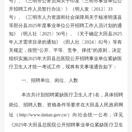
号）、《三明市公务员局关于印发〈三明市事业单位公
开招聘工作人员暂行办法〉》（明
人发〔
2012〕33
号）、《三明市人力资源和社会保障局关于核准明溪县
等部分县2025年度事业单位公开招聘工作人员计划的通
知》（明人社〔2025〕50号）、《关于确定大田县2025
年人才需求目录的通知》（田人社〔2024〕82号）等有
关规定，
按照
“公开、平等、竞争、择优”的原则，
决定
组织实施
2025年大田县总医院
公开招聘事业单位紧缺医
疗卫生人才统一考试工作，
现将有关事项通告如下：
一、招聘单位、岗位、人数
本次共计划招聘
紧缺医疗卫生人才
1
名，具体招聘
岗位、招聘人数、资格条件等要
求在大田县人民政府网
址
（
http://www.datian.gov.cn/
）
向社会统一公布，详见
《
202
5
年
大田县总医院
公开招聘
事业单位紧缺医疗卫生