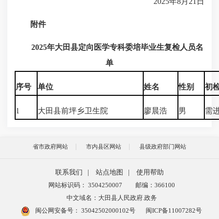
2025年8月21日
附件
2025年大田县定向医学专科委培毕业生复检人员名
单
序号
单位
姓名
性别
初
1
大田县前坪乡卫生院
廖晨浩
男
需
省市政府网站
市内县区网站
县级政府部门网站
联系我们
|
站点地图
|
使用帮助
网站标识码： 3504250007
邮编：366100
中文域名：大田县人民政府.政务
闽公网安备号：
35042502000102号
闽ICP备11007282号