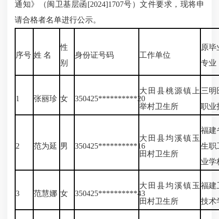
通知》（闽卫基层函[2024]1707号）文件要求，现将申
请合格者名单进行公示。
性
原毕
序号
姓 名
身份证号码
工作单位
别
专业
大田县桃源镇上
三明
1
张丽珍
女
350425**********20
举村卫生所
职业
福建
大田县均溪镇玉
2
范为延
男
350425**********16
生职
田村卫生所
业学
大田县均溪镇玉
福建
3
范慧娜
女
350425**********43
田村卫生所
技术