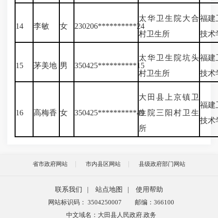
太华卫生院大合
福建
14
李敏
女
230206**********24
村卫生所
技术
太华卫生院坑头
福建
15
茅美地
男
350425**********15
村卫生所
技术
大田县上京镇卫
福建
16
高梅香
女
350425**********49
生院三阳村卫生
技术
所
省市政府网站
市内县区网站
县级政府部门网站
联系我们
|
站点地图
|
使用帮助
网站标识码： 3504250007
邮编：366100
中文域名：大田县人民政府.政务