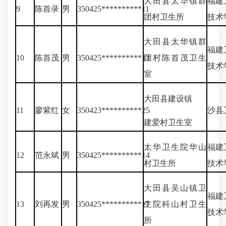
大田县太华镇群
福建
9
陈首录
男
350425**********11
团村卫生所
技术
大田县太华镇群
福建
10
陈首茂
男
350425**********13
团村陈首茂卫生
技术
室
大田县建设镇
11
廖紫红
女
350423**********25
沙县
建爱村卫生室
太华卫生院华山
福建
12
范永斌
男
350425**********14
村卫生所
技术
大田县吴山镇卫
福建
13
刘再发
男
350425**********17
生院科山村卫生
技术
所