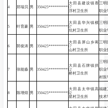
大田县建设镇香
三明
4
郑瑞贝
男
350425**********17
浮村卫生所
职业
大田县华兴镇横
三明
5
叶育豪
男
350425**********57
坑村卫生所
职业
大田县屏山乡蒋
三明
6
郭俊涛
男
350425**********17
山村卫生所
职业
三明
大田县石牌镇拱
7
张能淼
男
350425**********12
职业
桥村卫生所
村医
大田县太华镇高
福建
8
陈增煌
男
350425**********32
星村卫生所
技术