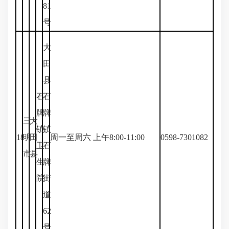
81
号
大
田
县
石
石
牌
牌
三
大
镇
镇
18
明
田
周一至周六 上午8:00-11:00
0598-7301082
卫
石
市
县
生
牌
院
街
道
62
号