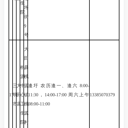
生
坪
院
街
9
号
大
田
桃
县
源
桃
三
大
中
源
逢圩 农历逢一、逢六 8:00-
17
明
田
心
镇
11:30，14:00-17:00 周六上午
13385070379
市
县
卫
桃
08:00-11:00
生
源
院
村