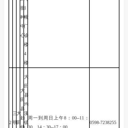
接
1
种
幢
中
门
心
诊
楼
4
楼
大
田
大
县
田
均
县
三
大
溪
妇
周一到周日上午8：00--11：
2
明
田
镇
0598-7238255
幼
30，14：30--17：00