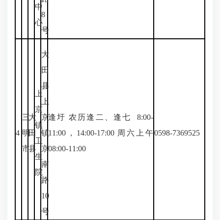
中
8
心
号
大
田
县
上
上
京
三
大
京
逢圩 农历逢二、逢七 8:00-
镇
4
明
田
镇
11:00，14:00-17:00 周六上午
0598-7369525
卫
市
县
京
08:00-11:00
生
南
院
路
10
号