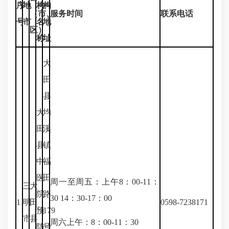
序
地
构
构
（市、
服务时间
联系电话
号
市
名
地
区）
称
址
大
田
县
大
均
田
溪
县
镇
中
福
医
田
周一至周五：上午8：00-11：
三
大
院
路
30 14：30-17：00
1
明
田
0598-7238171
预
179
市
县
周六上午：8：00-11：30
防
号