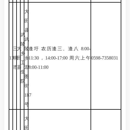
大
田
县
武
武
陵
三
大
陵
逢圩 农历逢三、逢八 8:00-
乡
13
明
田
乡
11:30，14:00-17:00 周六上午
0598-7358031
卫
市
县
宏
8:00-11:00
生
图
院
街
187
号
大
田