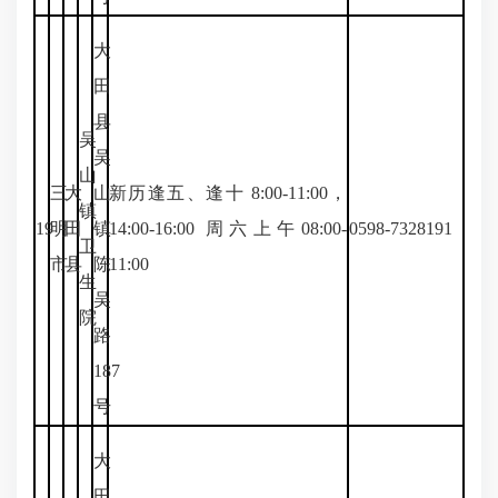
大
田
县
吴
吴
山
三
大
山
新历逢五、逢十 8:00-11:00，
镇
19
明
田
镇
14:00-16:00 周六上午08:00-
0598-7328191
卫
市
县
陈
11:00
生
吴
院
路
187
号
大
田