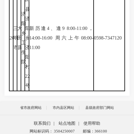
县
济
济
阳
三
大
阳
新历逢4、逢9 8:00-11:00，
乡
20
明
田
乡
14:00-16:00 周六上午08:00-
0598-7347120
卫
市
县
济
11:00
生
阳
院
村
22
号
省市政府网站
市内县区网站
县级政府部门网站
联系我们
|
站点地图
|
使用帮助
网站标识码： 3504250007
邮编：366100