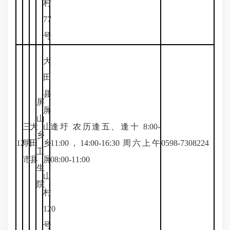
村
77
号
大
田
县
屏
屏
山
三
大
山
逢圩 农历逢五、逢十 8:00-
乡
12
明
田
乡
11:00，14:00-16:30 周六上午
0598-7308224
卫
市
县
屏
08:00-11:00
生
山
院
村
120
号