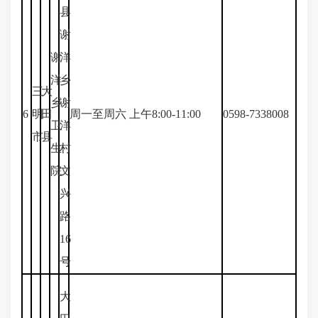
县
谢
谢
洋
洋
乡
三
大
乡
谢
6
明
田
周一至周六 上午8:00-11:00
0598-7338008
卫
洋
市
县
生
村
院
文
兴
路
16
号
大