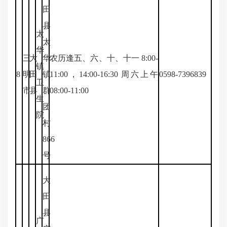
田
县
太
太
华
三
大
华
农历逢五、六、十、十一 8:00-
镇
8
明
田
镇
11:00，14:00-16:30 周六上午
0598-7396839
卫
市
县
群
08:00-11:00
生
团
院
村
866
号
大
田
县
广