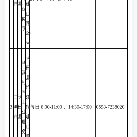
市
县
建
保
山
健
路
院
69
号
大
均
田
溪
县
社
均
区
三
大
溪
卫
3
明
田
镇
每日 8:00-11:00， 14:30-17:00
0598-7238020
生
市
县
建
服
山
务
路