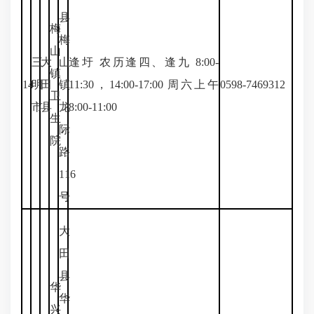
县
梅
梅
山
三
大
山
逢圩 农历逢四、逢九 8:00-
镇
14
明
田
镇
11:30，14:00-17:00 周六上午
0598-7469312
卫
市
县
龙
8:00-11:00
生
际
院
路
116
号
大
田
县
华
华
兴