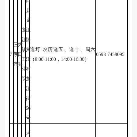
田
县
文
文
江
江
镇
三
大
镇
文
逢圩 农历逢五、逢十、周六
7
明
田
0598-7458095
卫
江
（8:00-11:00，14:00-16:30）
市
县
生
村
院
文
江
街
66
号
大