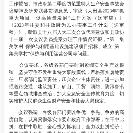
工作暨省、市政府第二季度防范重特大生产安全事故会
议精神及研究我县贯彻意见，审议《大田县2023年“抓
重大项目，促高质量发展”工作方案（送审稿）》
《2023年县委和县政府为民办实事工作计划（送审
稿）》，听取县十八届人大二次会议代表建议和县政协
十一届二次会议委员提案办理工作情况汇报，“第二集
美学村”保护与利用基础设施建设项目招标、成立“第二
集美学村”保护与利用运营公司等问题。
会议要求，各级各部门要时刻紧绷安全生产这根
弦，坚决守住不发生重特大事故底线，严格落实属地责
任，压紧部门监管责任，压实企业主体责任，进一步加
强道路交通、建筑施工、矿山、工贸、消防、防汛备汛
等重点领域排查整治，加大应急安全宣传教育力度，切
实维护人民群众生命财产安全和社会大局稳定。
会议强调，各级各部门要以争优、争先、争效的高
度自觉，认真贯彻落实市委市政府工作部署，在干中比
拼、在拼中取胜，全心投入抓项目、全力以赴拼经济；