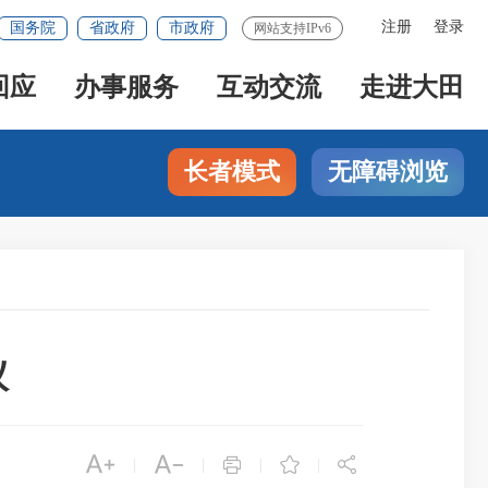
注册
登录
国务院
省政府
市政府
网站支持IPv6
回应
办事服务
互动交流
走进大田
长者模式
无障碍浏览
议





|
|
|
|