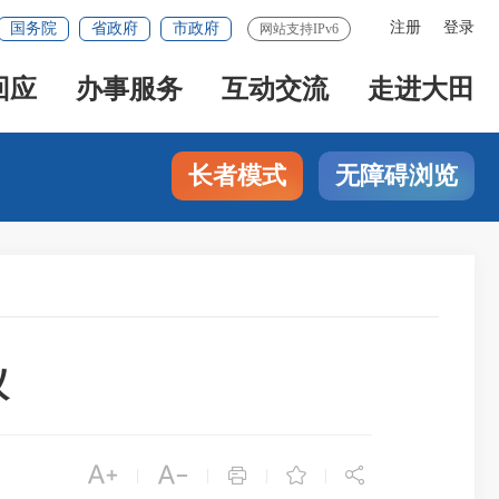
注册
登录
国务院
省政府
市政府
网站支持IPv6
回应
办事服务
互动交流
走进大田
长者模式
无障碍浏览
议





|
|
|
|