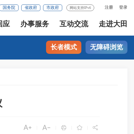
注册
登录
国务院
省政府
市政府
网站支持IPv6
回应
办事服务
互动交流
走进大田
长者模式
无障碍浏览
议





|
|
|
|