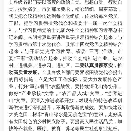
县各级各部门要以高度的政治自觉、思想自觉、行动自
觉，按照省委、市委部署要求，精心组织、周密部署，
切实把会议精神传达到每个党组织，传达给每名党员、
干部。把学习贯彻省党代会和省委十一届一次全会精
神，与学习贯彻党的十九届六中全会精神和习近平总书
记来闽、来明考察重要讲话重要指示精神结合起来，与
学习贯彻市第十次党代会、县第十四次党代会精神结合
起来，与开展党史学习教育、省委“三再”活动、市
委“三新”活动结合起来，推动全会精神进企业、进农
村、进机关、进校园、进社区。
二
要认真贯彻落实，推
动高质量发展。
全县各级各部门要紧紧围绕党代会提出
的目标措施，立足大田工作实际，要大力发展特色产
业，打好“重点项目”攻坚战役。要持续深化山海协作，
做好“产业承接”文章，“农产品入城”文章，“游客进
山”文章。要深入推进改革开放，对现有的特色改革创
新做法进行深化提升，不断取得新的成效。要加快建设
大美之田，树牢“青山绿水是无价之宝”的意识，走好具
有大田特色的乡村振兴路子。要提高人民生活品质，加
快补齐就业、医疗、教育、养老等民生社会事业短板。