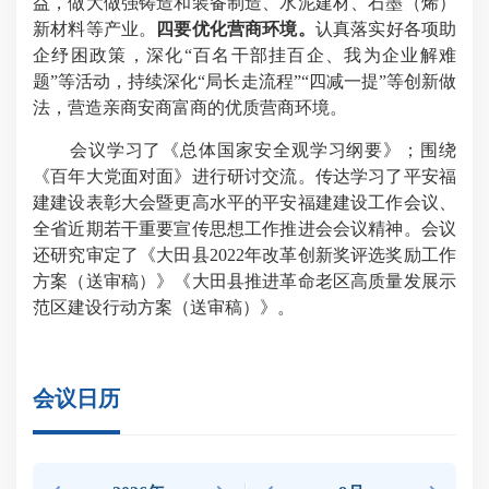
益，做大做强铸造和装备制造、水泥建材、石墨（烯）
新材料等产业。
四
要优化营商环境。
认真落实好各项助
企纾困政策，深化“百名干部挂百企、我为企业解难
题”等活动，持续深化“局长走流程”“四减一提”等创新做
法，营造亲商安商富商的优质营商环境。
会议学习了《总体国家安全观学习纲要》；围绕
《百年大党面对面》进行研讨交流。传达学习了平安福
建建设表彰大会暨更高水平的平安福建建设工作会议、
全省近期若干重要宣传思想工作推进会会议精神。会议
还研究审定了《大田县2022年改革创新奖评选奖励工作
方案（送审稿）》《大田县推进革命老区高质量发展示
范区建设行动方案（送审稿）》。
会议日历