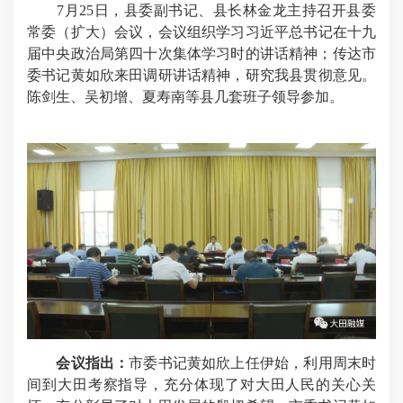
7月25日，县委副书记、县长林金龙主持召开县委
常委（扩大
）
会议，
会议组织
学习习近平总书记在十九
届中央政治局第四十次集体学习时的讲话精神；
传达
市
委书记
黄
如欣来田调研讲话精神，
研究我县贯彻意见。
陈剑生、吴初增、夏寿南等县几套班子领导参加
。
会议指出：
市委书记黄
如欣
上任伊始，利
用周末时
间到大田考察指导，充分体现了对大田人民的关心关