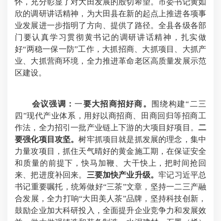
怀，充分彰显了对大田发展的殷切希望
。市委书记黄如
欣的调研讲话精神，为大田县在新的起点上推进各项事
业发展进一步指明了方向、提供了路径。
全县各级各部
门要认真学习贯彻黄书记的调研讲话精神，扎实
做
好“两稳一保一防”工作，大抓招商、大抓项目、大抓产
业、大抓营商环境，全力推进革命老区高质量发展示范
区建设。
会议强调：
一
要大招商招好商。
围绕构建“二三
四”现代产业体系，用好以商招商、田商回归等招商工
作法，全力招引一批产业链上下游的大项目好项目。
二
要强化项目攻坚。
树牢抓项目就是抓发展的理念，集中
力量攻项目，抓住天气晴好的黄金施工期，在保证安全
和质量的前提下，快马加鞭、大干快上，把时间抢回
来、把进度补回来。
三
要加快产业升级。
牢记习近平总
书记重要嘱托，统筹做好“三茶”文章，坚持一二三产融
合发展，全力打响“大田美人茶”品牌，坚持科技创新，
鼓励企业加大科研投入，全面提升企业竞争力和发展效