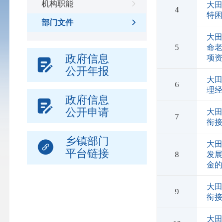
机构职能
大
4
特
部门文件
大田
5
命老
政府信息
项
公开年报
大田
6
理
政府信息
公开申请
大田
7
衔
乡镇部门
大田
平台链接
8
发
金
大田
9
衔
大田