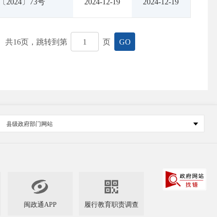
〔2024〕73号
2024-12-19
2024-12-19
共
16
页，跳转到第
页
GO
县级政府部门网站


闽政通APP
履行教育职责调查