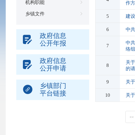
机构职能
作
乡镇文件
5
建
6
中
政府信息
公开年报
中
7
络
政府信息
关
8
公开申请
的
9
关于
乡镇部门
平台链接
10
关
<<