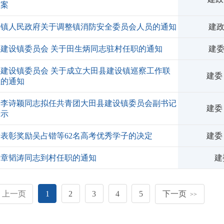
方案
设镇人民政府关于调整镇消防安全委员会人员的通知
建政
共建设镇委员会 关于田生炳同志驻村任职的通知
建委
共建设镇委员会 关于成立大田县建设镇巡察工作联
建委
组的通知
于李诗颖同志拟任共青团大田县建设镇委员会副书记
建委
请示
表彰奖励吴占锴等62名高考优秀学子的决定
建委
于章韬涛同志到村任职的通知
建委〔
上一页
1
2
3
4
5
下一页
>>