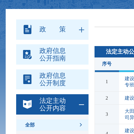
政 策
政府信息
法定主动
公开指南
序号
政府信息
建
1
公开制度
专
2
建
法定主动
公开内容
大
3
司
全部
建设
4