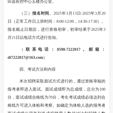
田县疾控中心五楼办公室。
（三）
报名时间
。
2025
年
3
月
13
日
-2025
年
3
月
20
日（正常工作日上班时间：
8:00-12:00
，
14:30-17:30
）。
报名
截止
日期后，进行资格初审，初审结果于
2025
年
3
月
21
日以电话方式进行告知。
（
联系电话：
0598-7222017
。邮箱：
dt7222017@163.com
）
四、考试方法和内容
本次招聘采取面试方式进行的，通过资格审核的
报考者即进入面试。面试成绩即为总成绩，总分为
100
分，面试成绩合格线为
70
分，考生考试成绩必须达到合
格线方可进入体检和考察。如确定为体检人选的报考者