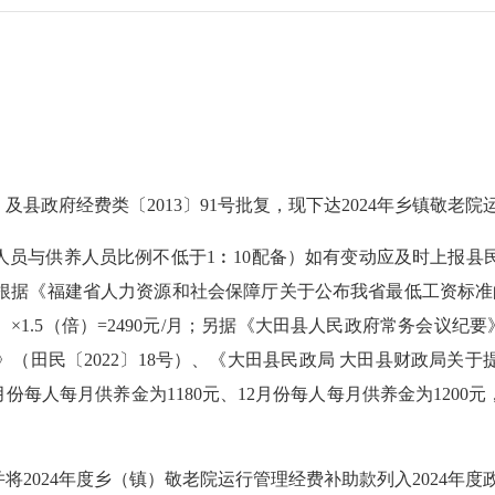
县政府经费类〔2013〕91号批复，现下达2024年乡镇敬老院
人员与供养人员比例不低于1︰10配备）如有变动应及时上报县
根据《福建省人力资源和社会保障厅关于公布我省最低工资标准的通
准）×1.5（倍）=2490元/月；另据《大田县人民政府常务会议
（田民〔2022〕18号）、《大田县民政局 大田县财政局关
份每人每月供养金为1180元、12月份每人每月供养金为1200元，20
024年度乡（镇）敬老院运行管理经费补助款列入2024年度政府