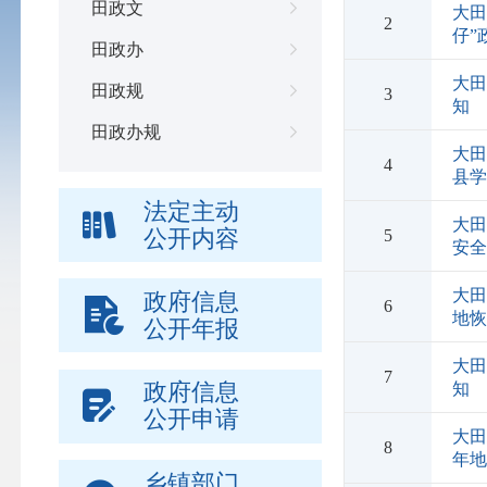
田政文
大田
2
仔”
田政办
大
田政规
3
知
田政办规
大田
4
县
法定主动
大
公开内容
5
安
大田
政府信息
6
地
公开年报
大
7
政府信息
知
公开申请
大田
8
年
乡镇部门