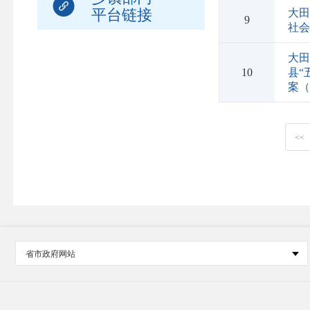
平台链接
大
9
社
大
10
县“
案（
<<
省市政府网站