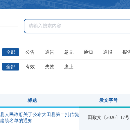
全部
公告
通告
意见
通知
通报
报
全部
有效
失效
废止
标题
发文字号
田县人民政府关于公布大田县第二批传统
田政文〔2026〕17号
貌建筑名单的通知