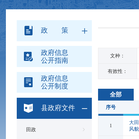
政 策
政府信息
文种：
公开指南
有效性：
政府信息
公开制度
全部
县政府文件
序号
大
1
风
田政