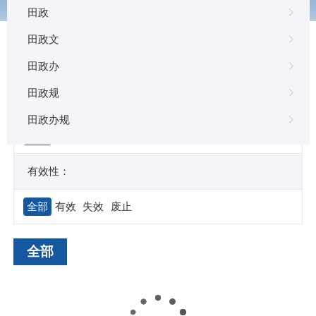
田政
田政文
田政办
田政规
文种：
田政办规
全部
公告
通告
意见
通知
通报
报告
批复
有效性：
全部
有效
失效
废止
全部